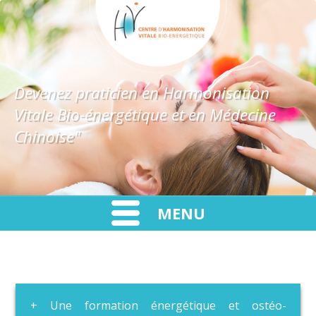
Devenez praticien en Harmonisation
Vitale Bio-énergétique et en Médecine
Chinoise"
MENU
Une formation énergétique et ostéo-